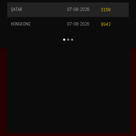
6
PARIS 3
07-08-2026
3158
6
PARIS 4
07-08-2026
9943