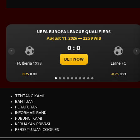
LEAGUE QUALIFIERS
UEFA CHAMPIONS 
 2026 — 22:59 WIB
August 11, 2
0 : 0
0
Previous
Ne
ET NOW
BE
Larne FC
Bodo Glimt
-0.75
0.93
0.75
0.77
TENTANG KAMI
BANTUAN
PERATURAN
INFORMASI BANK
HUBUNGI KAMI
KEBIJAKAN PRIVASI
PERSETUJUAN COOKIES