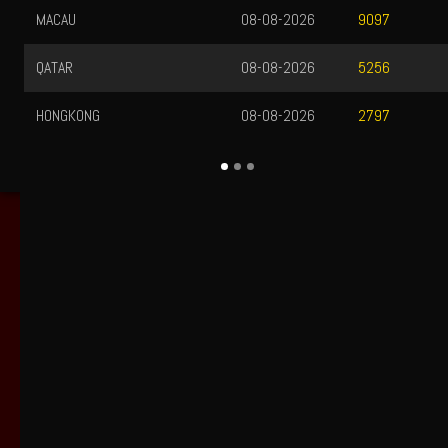
MACAU
08-08-2026
9097
QATAR
08-08-2026
5256
HONGKONG
08-08-2026
2797