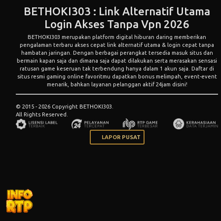
BETHOKI303 : Link Alternatif Utama
Login Akses Tanpa Vpn 2026
BETHOKI303 merupakan platform digital hiburan daring memberikan
pengalaman terbaru akses cepat link alternatif utama & login cepat tanpa
hambatan jaringan. Dengan berbagai perangkat tersedia masuk situs dan
bermain kapan saja dan dimana saja dapat dilakukan serta merasakan sensasi
ratusan game keseruan tak terbendung hanya dalam 1 akun saja. Daftar di
situs resmi gaming online favoritmu dapatkan bonus melimpah, event-event
menarik, bahkan layanan pelanggan aktif 24jam disini!
© 2015 - 2026 Copyright BETHOKI303.
All Rights Reserved.
LAPOR PUSAT