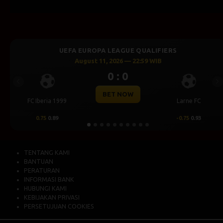
PA LEAGUE QUALIFIERS
SP
11, 2026 — 22:59 WIB
August 16
0 : 0
Previous
Ne
BET NOW
Larne FC
Sevilla
-0.75
0.93
0.25
0.95
TENTANG KAMI
BANTUAN
PERATURAN
INFORMASI BANK
HUBUNGI KAMI
KEBIJAKAN PRIVASI
PERSETUJUAN COOKIES