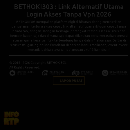
BETHOKI303 : Link Alternatif Utama
Login Akses Tanpa Vpn 2026
BETHOKI303 merupakan platform digital hiburan daring memberikan
pengalaman terbaru akses cepat link alternatif utama & login cepat tanpa
hambatan jaringan. Dengan berbagai perangkat tersedia masuk situs dan
bermain kapan saja dan dimana saja dapat dilakukan serta merasakan sensasi
ratusan game keseruan tak terbendung hanya dalam 1 akun saja. Daftar di
situs resmi gaming online favoritmu dapatkan bonus melimpah, event-event
menarik, bahkan layanan pelanggan aktif 24jam disini!
© 2015 - 2026 Copyright BETHOKI303.
All Rights Reserved.
LAPOR PUSAT