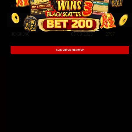
MACAU
08-08-2026
9097
QATAR
08-08-2026
5256
HONGKONG
08-08-2026
2797
KLIK UNTUK MENUTUP