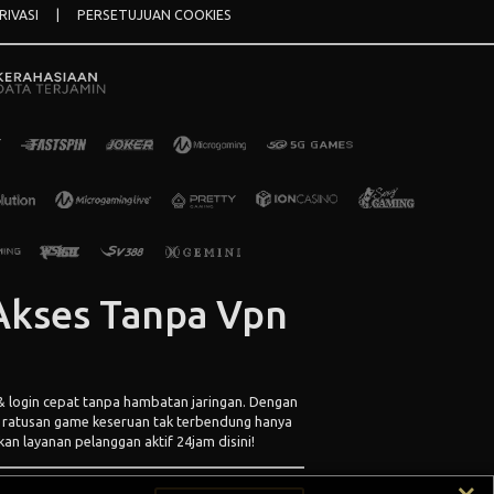
RIVASI
|
PERSETUJUAN COOKIES
 Akses Tanpa Vpn
& login cepat tanpa hambatan jaringan. Dengan
i ratusan game keseruan tak terbendung hanya
an layanan pelanggan aktif 24jam disini!
×