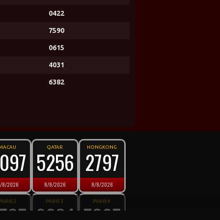
0422
7590
0615
4031
6382
MACAU
QATAR
HONGKONG
097
5256
2797
/8/2026
8/8/2026
8/8/2026
PARIS 2
PARIS 3
PARIS 4
535
0634
5365