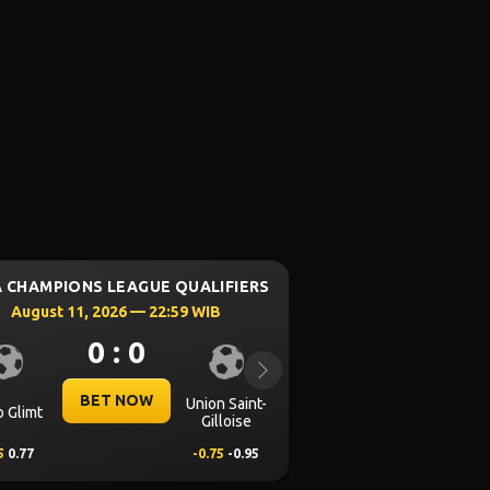
/8/2026
8/8/2026
8/8/2026
BA POOLS
SYDNEY LOTTO
HONGKONG LOTTO
325
3764
5917
/8/2026
9/8/2026
8/8/2026
SPAIN LA LIGA
UEFA CHAMPIONS LEAG
ugust 17, 2026 — 02:30 WIB
August 11, 2026 — 
0 : 0
0 : 0
Next
BET NOW
BET NOW
Kairat Almaty
igo
Osasuna
(n)
76
-0.25
-0.86
0.00
0.76