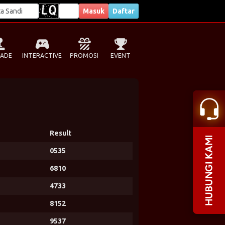
GA 10% | MIN DEPO 25RB | TERIMAKASIH TELAH SETIA DENGAN KITA !!!
Masuk
Daftar
ADE
INTERACTIVE
PROMOSI
EVENT
Result
0535
6810
4733
8152
9537