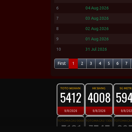
6
04 Aug 2026
7
03 Aug 2026
8
02 Aug 2026
9
01 Aug 2026
10
31 Jul 2026
First
1
2
3
4
5
6
7
TOTO WUHAN
HK SIANG
SG MET
5412
4008
59
9/8/2026
9/8/2026
9/8/20
TOTOMACAU 0000
TOTOMACAU 1300
TOTOMACAU
5131
7545
29