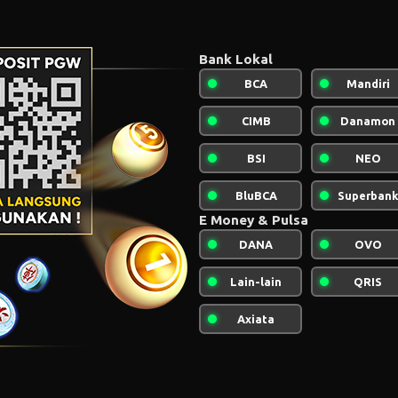
Bank Lokal
BCA
Mandiri
CIMB
Danamon
BSI
NEO
BluBCA
Superbank
E Money & Pulsa
DANA
OVO
Lain-lain
QRIS
Axiata