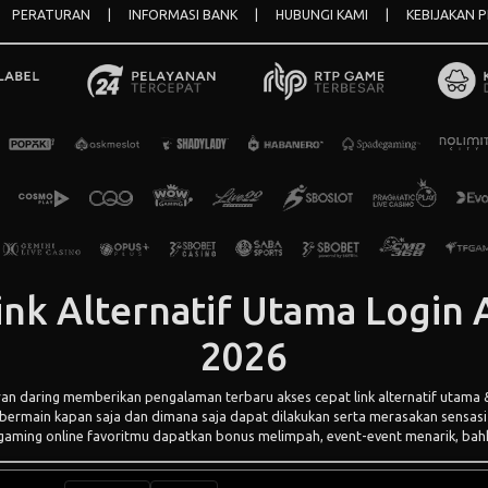
PERATURAN
|
INFORMASI BANK
|
HUBUNGI KAMI
|
KEBIJAKAN P
nk Alternatif Utama Login
2026
n daring memberikan pengalaman terbaru akses cepat link alternatif utama 
 bermain kapan saja dan dimana saja dapat dilakukan serta merasakan sensas
i gaming online favoritmu dapatkan bonus melimpah, event-event menarik, bahk