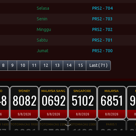
Selasa
PRS2 - 704
Senin
PRS2 - 703
Minggu
PRS2 - 702
Sabtu
PRS2 - 701
Jumat
PRS2 - 700
8
9
10
11
12
13
14
15
Last ( 71 )
RO
SYDNEY
MALAYSIA SIANG
SINGAPORE
MALAYSIA
48
8082
0692
5102
6851
9
26
9/8/2026
9/8/2026
8/8/2026
8/8/2026
8
 1600
TOTOMACAU 1900
TOTOMACAU 2200
TOTOMACAU 2300
PARIS 1
57
9031
6525
1109
0824
0