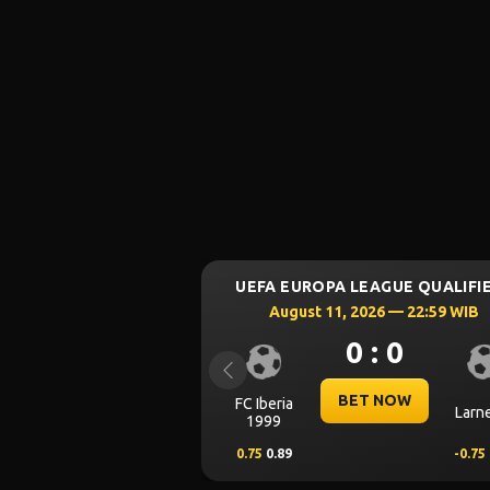
9/8/2026
9/8/2026
8/8/20
PARIS 5
LYON POOLS1
LYON POO
6379
3067
50
9/8/2026
9/8/2026
9/8/20
LA LIGA
UEFA CHAMPIONS LEAGUE QUALIFI
26 — 02:30 WIB
August 11, 2026 — 22:59 WIB
: 0
0 : 0
Previous
 NOW
BET NOW
Rayo
Union Sa
Bodo Glimt
Vallecano
Gilloi
-0.25
0.95
0.75
0.77
-0.75
-0