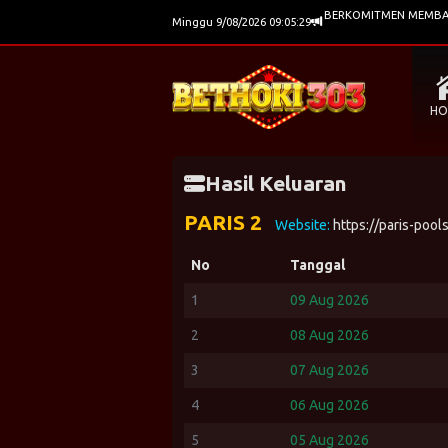
BETHOKI303 BERKOMITMEN MEMBAYAR BE
Minggu 9/08/2026 09:05:29
HO
Hasil Keluaran
PARIS 2
Website:
https://paris-pools
No
Tanggal
1
09 Aug 2026
2
08 Aug 2026
3
07 Aug 2026
4
06 Aug 2026
5
05 Aug 2026